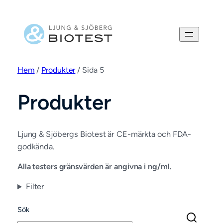
Hoppa
till
innehåll
Hem
/
Produkter
/ Sida 5
Produkter
Ljung & Sjöbergs Biotest är CE-märkta och FDA-
godkända.
Alla testers gränsvärden är angivna i ng/ml.
Filter
Sök