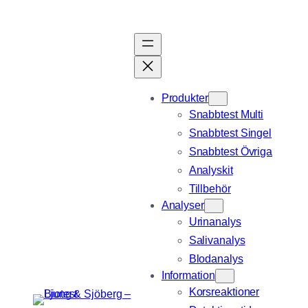
Hoppa
till
innehåll
Produkter
Snabbtest Multi
Snabbtest Singel
Snabbtest Övriga
Analyskit
Tillbehör
Analyser
Urinanalys
Salivanalys
Blodanalys
Information
Korsreaktioner