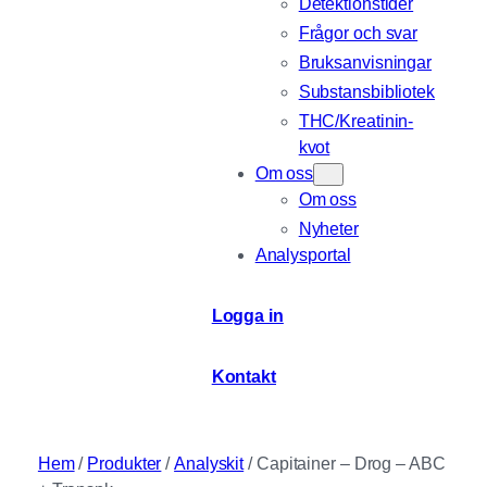
Detektionstider
Frågor och svar
Bruksanvisningar
Substansbibliotek
THC/Kreatinin-
kvot
Om oss
Om oss
Nyheter
Analysportal
Logga in
Kontakt
Hem
/
Produkter
/
Analyskit
/ Capitainer – Drog – ABC