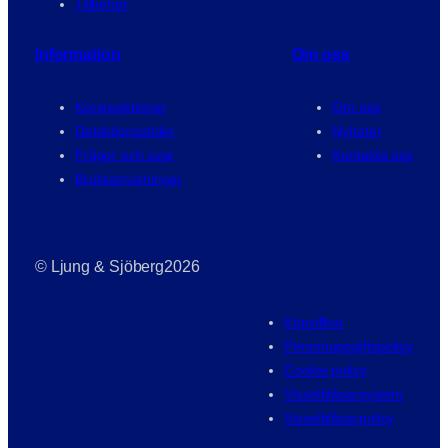
Tillbehör
Information
Om oss
Korsreaktioner
Om oss
Detektionsstider
Nyheter
Frågor och svar
Kontakta oss
Bruksanvisningar
© Ljung & Sjöberg
2026
Köpvillkor
Personuppgiftspolicy
Cookie policy
Visselblåsarsystem
Visselblåsarpolicy