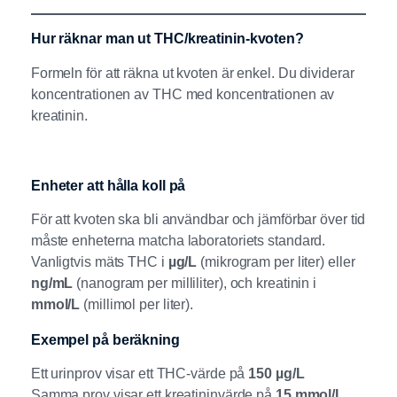
Hur räknar man ut THC/kreatinin-kvoten?
Formeln för att räkna ut kvoten är enkel. Du dividerar
koncentrationen av THC med koncentrationen av
kreatinin.
Enheter att hålla koll på
För att kvoten ska bli användbar och jämförbar över tid
måste enheterna matcha laboratoriets standard.
Vanligtvis mäts THC i
µg/L
(mikrogram per liter) eller
ng/mL
(nanogram per milliliter), och kreatinin i
mmol/L
(millimol per liter).
Exempel på beräkning
Ett urinprov visar ett THC-värde på
150 µg/L
Samma prov visar ett kreatininvärde på
15 mmol/L