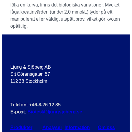
följa en kurva, finns det biologiska variationer. Mycket
låga kreatinvärden (under 2,0 mmol/L) tyder på ett
manipulerat eller väldigt utspätt prov, vilket gör kvoten
opålitlig.
Ljung & Sjöberg AB
S:t Göransgatan 57
112 38 Stockholm
Telefon: +46-8-26 12 85
E-post:
Biotest@ljungsjoberg.se
Produkter
Analyser
Information
Om oss