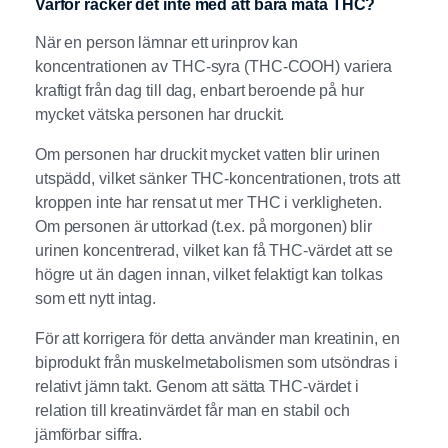
Varför räcker det inte med att bara mäta THC?
När en person lämnar ett urinprov kan
koncentrationen av THC-syra (THC-COOH) variera
kraftigt från dag till dag, enbart beroende på hur
mycket vätska personen har druckit.
Om personen har druckit mycket vatten blir urinen
utspädd, vilket sänker THC-koncentrationen, trots att
kroppen inte har rensat ut mer THC i verkligheten.
Om personen är uttorkad (t.ex. på morgonen) blir
urinen koncentrerad, vilket kan få THC-värdet att se
högre ut än dagen innan, vilket felaktigt kan tolkas
som ett nytt intag.
För att korrigera för detta använder man kreatinin, en
biprodukt från muskelmetabolismen som utsöndras i
relativt jämn takt. Genom att sätta THC-värdet i
relation till kreatinvärdet får man en stabil och
jämförbar siffra.