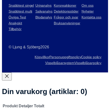
Snabbtest singel
Urinanalys
Korsreaktioner
Om oss
Snabbtest multi
Salivanalys
Detektionsstider
Nyheter
Övriga Test
Blodanalys
Frågor och svar
Kontakta oss
Analyskit
Bruksanvisningar
Tillbehör
© Ljung & Sjöberg
2026
Köpvillkor
Personuppgiftspolicy
Cookie policy
Visselblåsarsystem
Visselblåsarpolicy
Din varukorg
(artiklar: 0)
Produkt
Detaljer
Totalt