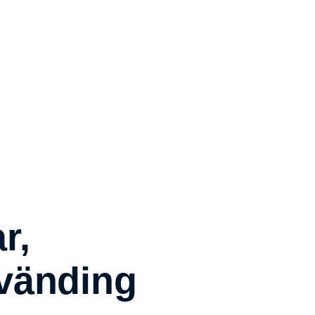
r,
vänding