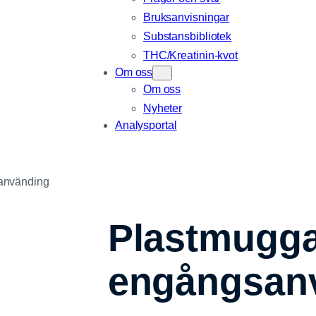
Bruksanvisningar
Substansbibliotek
THC/Kreatinin-kvot
Om oss
Om oss
Nyheter
Analysportal
använding
Plastmugga
engångsan