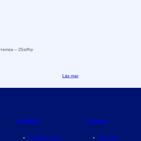
remsa – 25st/frp
Läs mer
Produkter
Analyser
Snabbtest singel
Urinanalys