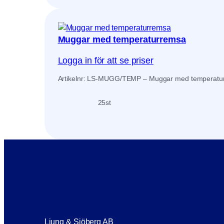
Muggar med temperaturremsa
Logga in för att se priser
Artikelnr: LS-MUGG/TEMP – Muggar med temperatur
25
st
Ljung & Sjöberg AB