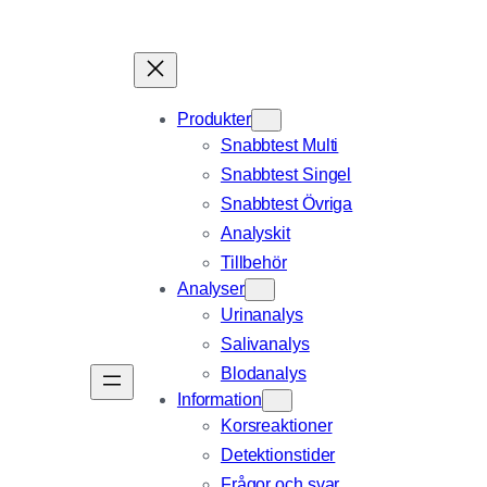
Produkter
Snabbtest Multi
Snabbtest Singel
Snabbtest Övriga
Analyskit
Tillbehör
Analyser
Urinanalys
Salivanalys
Blodanalys
Information
Korsreaktioner
Detektionstider
Frågor och svar