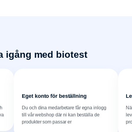
ma igång med biotest
Eget konto för beställning
Le
ch
Du och dina medarbetare får egna inlogg
Nä
va
till vår webshop där ni kan beställa de
le
produkter som passar er
pr