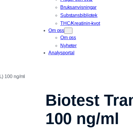
Bruksanvisningar
Substansbibliotek
THC/Kreatinin-kvot
Om oss
Om oss
Nyheter
Analysportal
L) 100 ng/ml
Biotest Tr
100 ng/ml