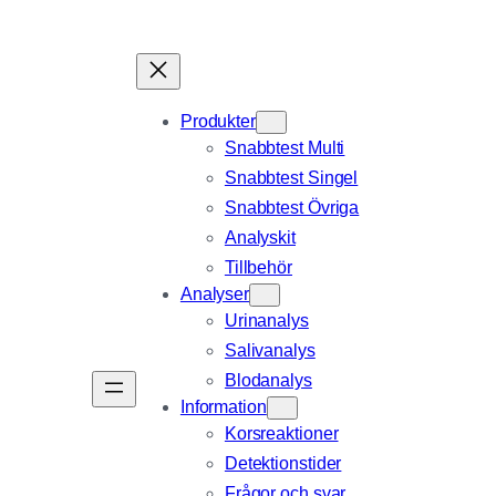
Produkter
Snabbtest Multi
Snabbtest Singel
Snabbtest Övriga
Analyskit
Tillbehör
Analyser
Urinanalys
Salivanalys
Blodanalys
Information
Korsreaktioner
Detektionstider
Frågor och svar