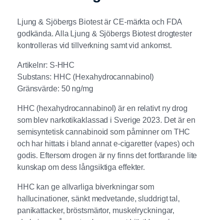
Ljung & Sjöbergs Biotest är CE-märkta och FDA
godkända. Alla Ljung & Sjöbergs Biotest drogtester
kontrolleras vid tillverkning samt vid ankomst.
Artikelnr: S-HHC
Substans: HHC (Hexahydrocannabinol)
Gränsvärde: 50 ng/mg
HHC (hexahydrocannabinol) är en relativt ny drog
som blev narkotikaklassad i Sverige 2023. Det är en
semisyntetisk cannabinoid som påminner om THC
och har hittats i bland annat e-cigaretter (vapes) och
godis. Eftersom drogen är ny finns det fortfarande lite
kunskap om dess långsiktiga effekter.
HHC kan ge allvarliga biverkningar som
hallucinationer, sänkt medvetande, sluddrigt tal,
panikattacker, bröstsmärtor, muskelryckningar,