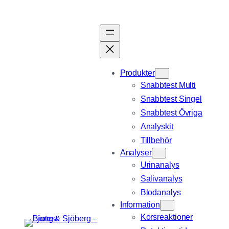
Hoppa
till
innehåll
Produkter
Snabbtest Multi
Snabbtest Singel
Snabbtest Övriga
Analyskit
Tillbehör
Analyser
Urinanalys
Salivanalys
Blodanalys
Information
Korsreaktioner