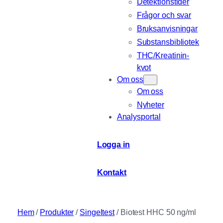
Detektionstider
Frågor och svar
Bruksanvisningar
Substansbibliotek
THC/Kreatinin-
kvot
Om oss
Om oss
Nyheter
Analysportal
Logga in
Kontakt
Hem
/
Produkter
/
Singeltest
/ Biotest HHC 50 ng/ml