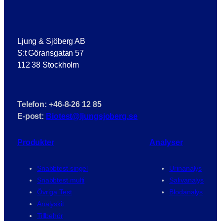
Ljung & Sjöberg AB
S:t Göransgatan 57
112 38 Stockholm
Telefon: +46-8-26 12 85
E-post:
Biotest@ljungsjoberg.se
Produkter
Analyser
Snabbtest singel
Urinanalys
Snabbtest multi
Salivanalys
Övriga Test
Blodanalys
Analyskit
Tillbehör