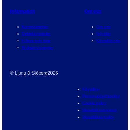
Information
Om oss
Korsreaktioner
Om oss
Detektionsstider
Nyheter
Frågor och svar
Kontakta oss
Bruksanvisningar
© Ljung & Sjöberg
2026
Köpvillkor
Personuppgiftspolicy
Cookie policy
Visselblåsarsystem
Visselblåsarpolicy