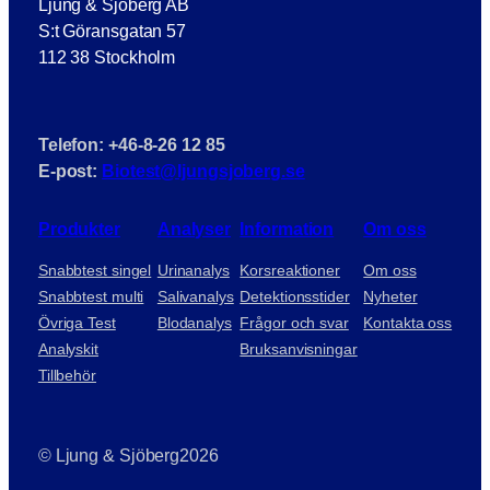
Ljung & Sjöberg AB
S:t Göransgatan 57
112 38 Stockholm
Telefon: +46-8-26 12 85
E-post:
Biotest@ljungsjoberg.se
Produkter
Analyser
Information
Om oss
Snabbtest singel
Urinanalys
Korsreaktioner
Om oss
Snabbtest multi
Salivanalys
Detektionsstider
Nyheter
Övriga Test
Blodanalys
Frågor och svar
Kontakta oss
Analyskit
Bruksanvisningar
Tillbehör
© Ljung & Sjöberg
2026