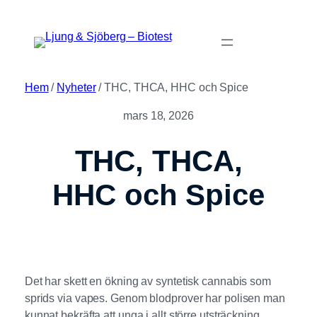
Hoppa
till
innehåll
Hem
/
Nyheter
/ THC, THCA, HHC och Spice
mars 18, 2026
THC, THCA,
HHC och Spice
Det har skett en ökning av syntetisk cannabis som
sprids via vapes. Genom blodprover har polisen man
kunnat bekräfta att unga i allt större utsträckning