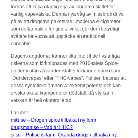
lockas att köpa olaglig olja av langare i stället för
vanlig vapevätska. Denna nya våg av missbruk drivs
på av att drogerna paketeras i moderna e-cigaretter
som doftar frukt eller godis, vilket gör dem betydligt
svårare för vuxna att upptäcka än traditionell
cannabis.
Dagens ungdomar känner ofta inte till de livsfarliga
riskerna som förknippades med 2010-talets Spice-
epidemi utan använder istället lockande namn som
”Dundervapes” eller ”THC-vapes”. Polisen betonar att
dessa syntetiska ämnen är extremt potenta och kan
orsaka akuta kramper eller dödsfall, då styrkan i
vätskan är helt okontrollerad.
Läs mer:
mitti.se – Drogen spice tillbaka i ny form
drugsmart.se – Vad är HHC?
sr.se – Polisens larm: Ökända drogen tillbaka i ny