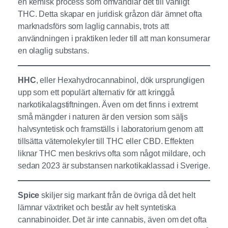
en kemisk process som omvandlar det till vanligt
THC. Detta skapar en juridisk gråzon där ämnet ofta
marknadsförs som laglig cannabis, trots att
användningen i praktiken leder till att man konsumerar
en olaglig substans.
HHC
, eller Hexahydrocannabinol, dök ursprungligen
upp som ett populärt alternativ för att kringgå
narkotikalagstiftningen. Även om det finns i extremt
små mängder i naturen är den version som säljs
halvsyntetisk och framställs i laboratorium genom att
tillsätta vätemolekyler till THC eller CBD. Effekten
liknar THC men beskrivs ofta som något mildare, och
sedan 2023 är substansen narkotikaklassad i Sverige.
Spice
skiljer sig markant från de övriga då det helt
lämnar växtriket och består av helt syntetiska
cannabinoider. Det är inte cannabis, även om det ofta