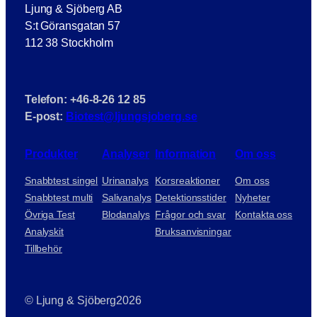
Ljung & Sjöberg AB
S:t Göransgatan 57
112 38 Stockholm
Telefon: +46-8-26 12 85
E-post:
Biotest@ljungsjoberg.se
Produkter
Analyser
Information
Om oss
Snabbtest singel
Urinanalys
Korsreaktioner
Om oss
Snabbtest multi
Salivanalys
Detektionsstider
Nyheter
Övriga Test
Blodanalys
Frågor och svar
Kontakta oss
Analyskit
Bruksanvisningar
Tillbehör
© Ljung & Sjöberg
2026