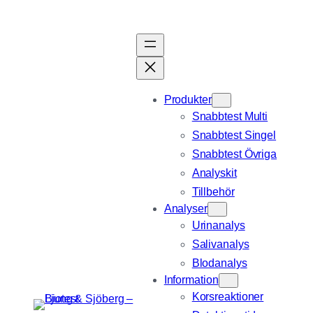
Hoppa
till
innehåll
Produkter
Snabbtest Multi
Snabbtest Singel
Snabbtest Övriga
Analyskit
Tillbehör
Analyser
Urinanalys
Salivanalys
Blodanalys
Information
Korsreaktioner