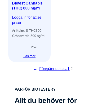
Biotest Cannabis
(THC) 800 ng/ml
Logga in för att se
priser
Artikelnr. S-THC800 –
Gränsvärde 800 ng/ml
25
st
Läs mer
←
Föregående sida
1
2
VARFÖR BIOTESTER?
Allt du behöver för