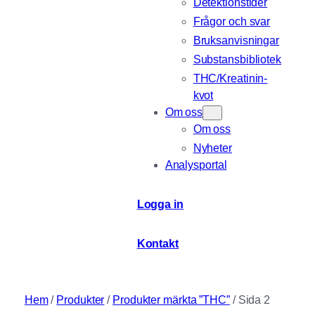
Detektionstider
Frågor och svar
Bruksanvisningar
Substansbibliotek
THC/Kreatinin-
kvot
Om oss
Om oss
Nyheter
Analysportal
Logga in
Kontakt
Hem
/
Produkter
/
Produkter märkta ”THC”
/ Sida 2