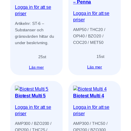
– Penna
Logga in för att se
Logga in för att se
priser
priser
Artikelnr: ST-6 –
AMP50 / THC20 /
Substanser och
OPI40 / BZO20 /
gränsvärden hittar du
COC20 / MET50
under beskrivning.
15
st
25
st
Läs mer
Läs mer
Biotest Multi 5
Biotest Multi 4
Logga in för att se
Logga in för att se
priser
priser
AMP300 / BZO200 /
AMP300 / THC50 /
OPI200 / THC25 /
OPI200 / BZO300