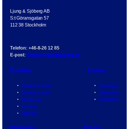
Ljung & Sjöberg AB
S:t Göransgatan 57
112 38 Stockholm
Telefon: +46-8-26 12 85
E-post:
Biotest@ljungsjoberg.se
Produkter
Analyser
Snabbtest singel
Urinanalys
Snabbtest multi
Salivanalys
Övriga Test
Blodanalys
Analyskit
Tillbehör
Information
Om oss